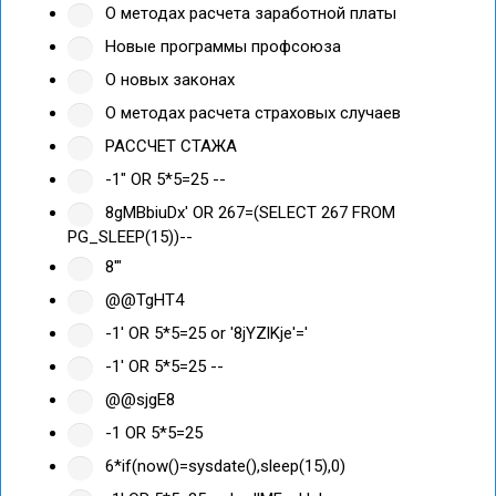
О методах расчета заработной платы
Новые программы профсоюза
О новых законах
О методах расчета страховых случаев
РАССЧЕТ СТАЖА
-1" OR 5*5=25 --
8gMBbiuDx' OR 267=(SELECT 267 FROM
PG_SLEEP(15))--
8'"
@@TgHT4
-1' OR 5*5=25 or '8jYZlKje'='
-1' OR 5*5=25 --
@@sjgE8
-1 OR 5*5=25
6*if(now()=sysdate(),sleep(15),0)