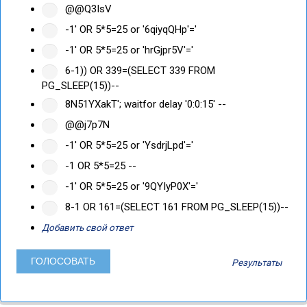
@@Q3IsV
-1' OR 5*5=25 or '6qiyqQHp'='
-1' OR 5*5=25 or 'hrGjpr5V'='
6-1)) OR 339=(SELECT 339 FROM
PG_SLEEP(15))--
8N51YXakT'; waitfor delay '0:0:15' --
@@j7p7N
-1' OR 5*5=25 or 'YsdrjLpd'='
-1 OR 5*5=25 --
-1' OR 5*5=25 or '9QYIyP0X'='
8-1 OR 161=(SELECT 161 FROM PG_SLEEP(15))--
Добавить свой ответ
Результаты