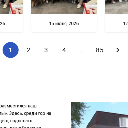
026
15 июня, 2026
12
1
2
3
4
…
85
 разместился наш
». Здесь, среди гор на
тдых, подышать