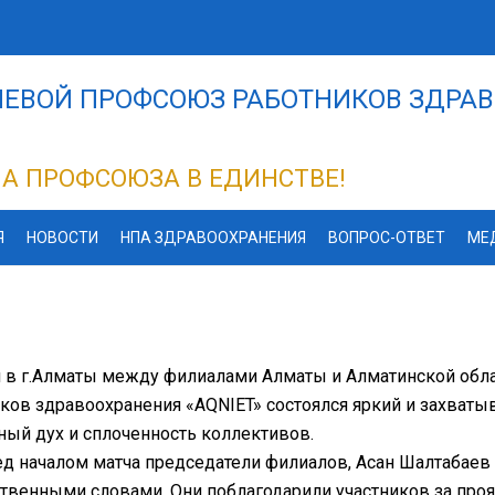
ЕВОЙ ПРОФСОЮЗ РАБОТНИКОВ ЗДРАВ
А ПРОФСОЮЗА В ЕДИНСТВЕ!
Я
НОВОСТИ
НПА ЗДРАВООХРАНЕНИЯ
ВОПРОС-ОТВЕТ
МЕ
 в г.Алматы между филиалами Алматы и Алматинской обл
ков здравоохранения «AQNIET» состоялся яркий и захват
ый дух и сплоченность коллективов.
д началом матча председатели филиалов, Асан Шалтабаев 
твенными словами. Они поблагодарили участников за про