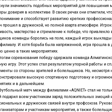
нули значимость подобных мероприятий для повышения м
ры доверия в коллективе. В своих речах они отметили, чт
онимание и способствует развитию крепких профессионал
ч прошел в дружеской, но полной азарта атмосфере. Игро
вость, мастерство и стремление к победе, что привлекло
иков команды боролись на поле, каждый игрок выкладыв
филиалу. И хотя борьба была напряженной, игра прошла в
о ценно в таких мероприятиях.
тогам соревнования победу одержала команда Алматинског
ую игру. Этот успех стал результатом упорной работы и с
менты со стороны зрителей и болельщиков. Но, несмотря 
нстрировали высокую спортивную подготовку и огромное
ятиях и в дальнейшем.
Футбольный матч между филиалами «AQNIET» стал не тольк
 подарил всем участникам заряд положительных эмоций 
иональных и дружеских связей внутри профсоюза. Руков
ганизаторам и участникам мероприятия, а также болельщи