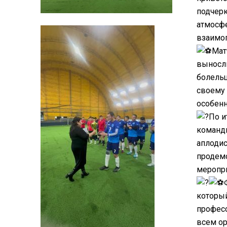
подчерк
атмосфе
взаимоп
Мат
выносли
болельщ
своему 
особенн
По и
командн
аплодис
продемо
меропри
который
професс
всем ор