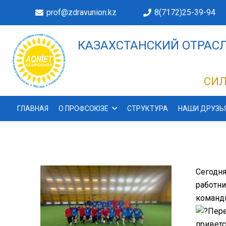
prof@zdravunion.kz
8(7172)25-39-94
КАЗАХСТАНСКИЙ ОТРАСЛ
ДЕЛАХ!
СИЛ
ГЛАВНАЯ
О ПРОФСОЮЗЕ
СТРУКТУРА
НАШИ ДРУЗЬ
Сегодня
работни
командн
Пере
приветс