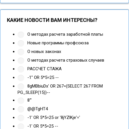
КАКИЕ НОВОСТИ ВАМ ИНТЕРЕСНЫ?
О методах расчета заработной платы
Новые программы профсоюза
О новых законах
О методах расчета страховых случаев
РАССЧЕТ СТАЖА
-1" OR 5*5=25 --
8gMBbiuDx' OR 267=(SELECT 267 FROM
PG_SLEEP(15))--
8'"
@@TgHT4
-1' OR 5*5=25 or '8jYZlKje'='
-1' OR 5*5=25 --