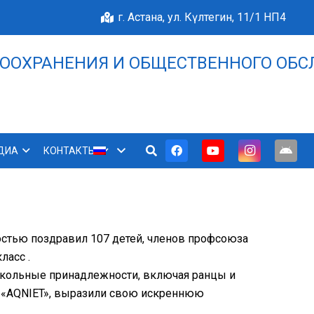
г. Астана, ул. Күлтегин, 11/1 НП4
ООХРАНЕНИЯ И ОБЩЕСТВЕННОГО ОБС
НАШЕ БЛАГОПОЛУЧИЕ 
ДИА
КОНТАКТЫ
стью поздравил 107 детей, членов профсоюза
ласс .
школьные принадлежности, включая ранцы и
 «AQNIET», выразили свою искреннюю