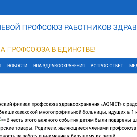
ЕВОЙ ПРОФСОЮЗ РАБОТНИКОВ ЗДРАВ
А ПРОФСОЮЗА В ЕДИНСТВЕ!
Я
НОВОСТИ
НПА ЗДРАВООХРАНЕНИЯ
ВОПРОС-ОТВЕТ
МЕ
ский филиал профсоюза здравоохранения «AQNIET» с радо
екшиказахской многопрофильной больницы, идущих в 1 к
В честь этого важного события детям были подарены 
ярские товары. Родители, являющиеся членами профсоюза
рность за заботу и внимание к будущему их детей.