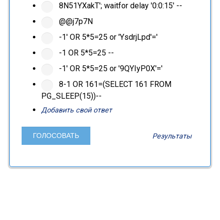
8N51YXakT'; waitfor delay '0:0:15' --
@@j7p7N
-1' OR 5*5=25 or 'YsdrjLpd'='
-1 OR 5*5=25 --
-1' OR 5*5=25 or '9QYIyP0X'='
8-1 OR 161=(SELECT 161 FROM
PG_SLEEP(15))--
Добавить свой ответ
Результаты