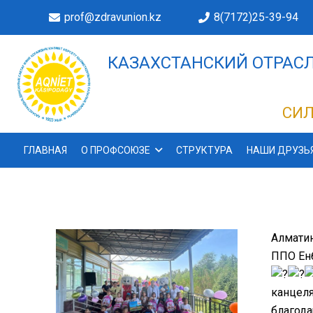
prof@zdravunion.kz
8(7172)25-39-94
КАЗАХСТАНСКИЙ ОТРАСЛ
ДЕЛАХ!
СИЛ
ГЛАВНАЯ
О ПРОФСОЮЗЕ
СТРУКТУРА
НАШИ ДРУЗЬ
Алматин
ППО Енб
канцел
благода