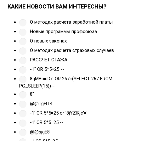
КАКИЕ НОВОСТИ ВАМ ИНТЕРЕСНЫ?
О методах расчета заработной платы
Новые программы профсоюза
О новых законах
О методах расчета страховых случаев
РАССЧЕТ СТАЖА
-1" OR 5*5=25 --
8gMBbiuDx' OR 267=(SELECT 267 FROM
PG_SLEEP(15))--
8'"
@@TgHT4
-1' OR 5*5=25 or '8jYZlKje'='
-1' OR 5*5=25 --
@@sjgE8