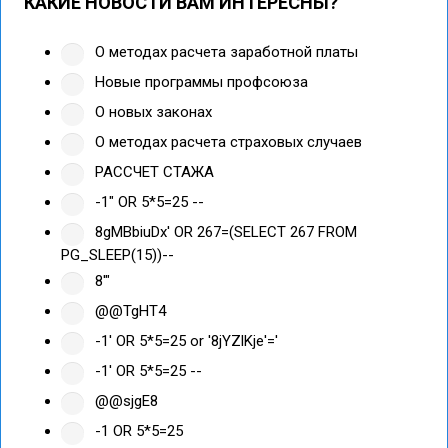
КАКИЕ НОВОСТИ ВАМ ИНТЕРЕСНЫ?
О методах расчета заработной платы
Новые программы профсоюза
О новых законах
О методах расчета страховых случаев
РАССЧЕТ СТАЖА
-1" OR 5*5=25 --
8gMBbiuDx' OR 267=(SELECT 267 FROM
PG_SLEEP(15))--
8'"
@@TgHT4
-1' OR 5*5=25 or '8jYZlKje'='
-1' OR 5*5=25 --
@@sjgE8
-1 OR 5*5=25