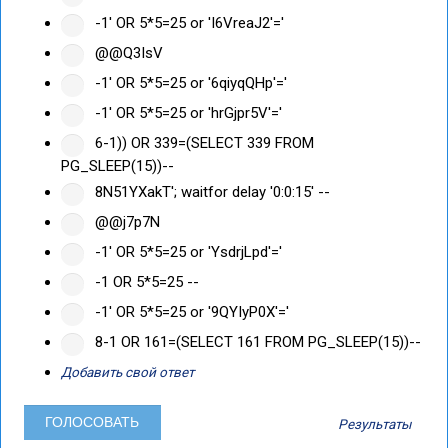
-1' OR 5*5=25 or 'I6VreaJ2'='
@@Q3IsV
-1' OR 5*5=25 or '6qiyqQHp'='
-1' OR 5*5=25 or 'hrGjpr5V'='
6-1)) OR 339=(SELECT 339 FROM
PG_SLEEP(15))--
8N51YXakT'; waitfor delay '0:0:15' --
@@j7p7N
-1' OR 5*5=25 or 'YsdrjLpd'='
-1 OR 5*5=25 --
-1' OR 5*5=25 or '9QYIyP0X'='
8-1 OR 161=(SELECT 161 FROM PG_SLEEP(15))--
Добавить свой ответ
Результаты