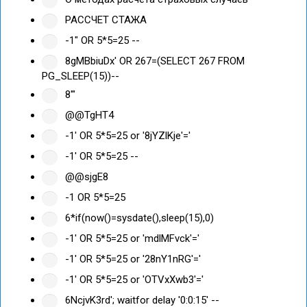
РАССЧЕТ СТАЖА
-1" OR 5*5=25 --
8gMBbiuDx' OR 267=(SELECT 267 FROM
PG_SLEEP(15))--
8'"
@@TgHT4
-1' OR 5*5=25 or '8jYZlKje'='
-1' OR 5*5=25 --
@@sjgE8
-1 OR 5*5=25
6*if(now()=sysdate(),sleep(15),0)
-1' OR 5*5=25 or 'mdlMFvck'='
-1' OR 5*5=25 or '28nY1nRG'='
-1' OR 5*5=25 or 'OTVxXwb3'='
6NcjvK3rd'; waitfor delay '0:0:15' --