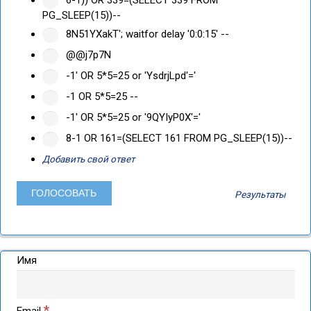
PG_SLEEP(15))--
8N51YXakT'; waitfor delay '0:0:15' --
@@j7p7N
-1' OR 5*5=25 or 'YsdrjLpd'='
-1 OR 5*5=25 --
-1' OR 5*5=25 or '9QYIyP0X'='
8-1 OR 161=(SELECT 161 FROM PG_SLEEP(15))--
Добавить свой ответ
Результаты
Имя
*