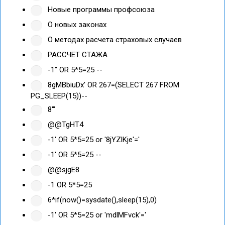
Новые программы профсоюза
О новых законах
О методах расчета страховых случаев
РАССЧЕТ СТАЖА
-1" OR 5*5=25 --
8gMBbiuDx' OR 267=(SELECT 267 FROM
PG_SLEEP(15))--
8'"
@@TgHT4
-1' OR 5*5=25 or '8jYZlKje'='
-1' OR 5*5=25 --
@@sjgE8
-1 OR 5*5=25
6*if(now()=sysdate(),sleep(15),0)
-1' OR 5*5=25 or 'mdlMFvck'='