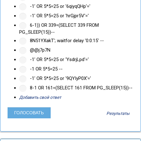
-1' OR 5*5=25 or '6qiyqQHp'='
-1' OR 5*5=25 or 'hrGjpr5V'='
6-1)) OR 339=(SELECT 339 FROM
PG_SLEEP(15))--
8N51YXakT'; waitfor delay '0:0:15' --
@@j7p7N
-1' OR 5*5=25 or 'YsdrjLpd'='
-1 OR 5*5=25 --
-1' OR 5*5=25 or '9QYIyP0X'='
8-1 OR 161=(SELECT 161 FROM PG_SLEEP(15))--
Добавить свой ответ
Результаты