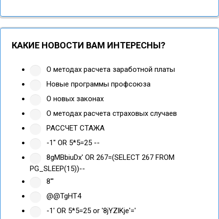
КАКИЕ НОВОСТИ ВАМ ИНТЕРЕСНЫ?
О методах расчета заработной платы
Новые программы профсоюза
О новых законах
О методах расчета страховых случаев
РАССЧЕТ СТАЖА
-1" OR 5*5=25 --
8gMBbiuDx' OR 267=(SELECT 267 FROM
PG_SLEEP(15))--
8'"
@@TgHT4
-1' OR 5*5=25 or '8jYZlKje'='