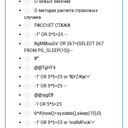
О новых законах
О методах расчета страховых
случаев
РАССЧЕТ СТАЖА
-1" OR 5*5=25 --
8gMBbiuDx' OR 267=(SELECT 267
FROM PG_SLEEP(15))--
8'"
@@TgHT4
-1' OR 5*5=25 or '8jYZlKje'='
-1' OR 5*5=25 --
@@sjgE8
-1 OR 5*5=25
6*if(now()=sysdate(),sleep(15),0)
-1' OR 5*5=25 or 'mdlMFvck'='