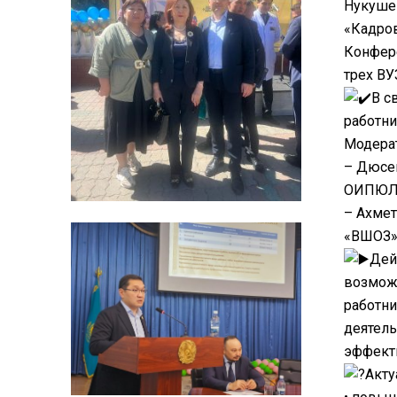
Нукуше
«Кадров
Конфере
трех ВУ
В с
работни
Модера
– Дюсен
ОИПЮЛ 
– Ахмет
«ВШОЗ»,
Дей
возможн
работни
деятель
эффекти
Акту