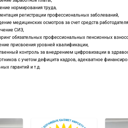
ение заработной платы,
ение нормирования труда,
ментация регистрации профессиональных заболеваний,
дение медицинских осмотров за счет средств работодателя
ечение СИЗ,
оринг обязательных профессиональных пенсионных взносо
ение присвоения уровней квалификации,
твенный контроль за внедрением цифровизации в здравоох
тников с учетом дефицита кадров, адекватное финансиро
ных гарантий и т.д.