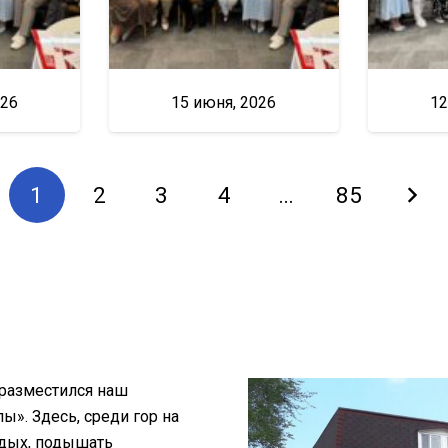
026
15 июня, 2026
12
1
2
3
4
…
85
 разместился наш
». Здесь, среди гор на
тдых, подышать