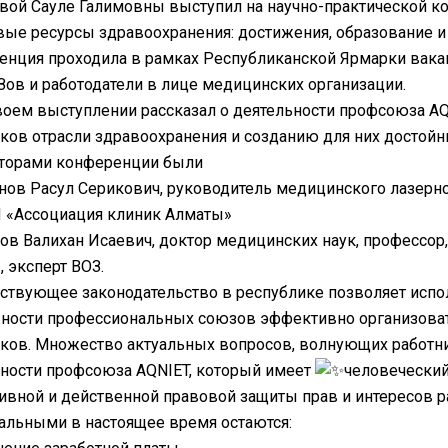
вой Сауле Галимовны выступил на научно-практической к
ые ресурсы здравоохранения: достижения, образование и 
нция проходила в рамках Республиканской Ярмарки вакан
Зов и работодатели в лице медицинских организации.
воем выступлении рассказал о деятельности профсоюза AQ
ков отрасли здравоохранения и созданию для них достойн
торами конференции были
ов Расул Серикович, руководитель медицинского лазерно
«Ассоциация клиник Алматы»
ов Валихан Исаевич, доктор медицинских наук, профессор
 эксперт ВОЗ.
ствующее законодательство в республике позволяет испо
ости профессиональных союзов эффективно организовать
ков. Множество актуальных вопросов, волнующих работни
ности профсоюза AQNIET, который имеет
человеческий
вной и действенной правовой защиты прав и интересов р
альными в настоящее время остаются: