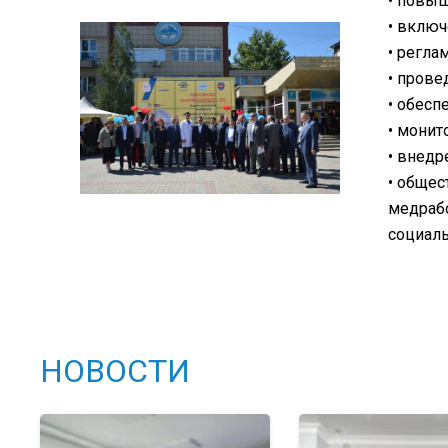
• повыш
• включ
• регла
• прове
• обесп
• монит
• внедр
• общес
медрабо
социаль
НОВОСТИ