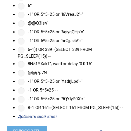
6'"
-1' OR 5*5=25 or 'I6VreaJ2'='
@@Q3IsV
-1' OR 5*5=25 or '6qiyqQHp'='
-1' OR 5*5=25 or 'hrGjpr5V'='
6-1)) OR 339=(SELECT 339 FROM
PG_SLEEP(15))--
8N51YXakT'; waitfor delay '0:0:15' --
@@j7p7N
-1' OR 5*5=25 or 'YsdrjLpd'='
-1 OR 5*5=25 --
-1' OR 5*5=25 or '9QYIyP0X'='
8-1 OR 161=(SELECT 161 FROM PG_SLEEP(15))--
Добавить свой ответ