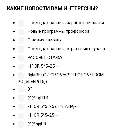
КАКИЕ НОВОСТИ ВАМ ИНТЕРЕСНЫ?
О методах расчета заработной платы
Новые программы профсоюза
О новых законах
О методах расчета страховых случаев
РАССЧЕТ СТАЖА
-1" OR 5*5=25 --
8gMBbiuDx' OR 267=(SELECT 267 FROM
PG_SLEEP(15))--
8'"
@@TgHT4
-1' OR 5*5=25 or '8jYZlKje'='
-1' OR 5*5=25 --
@@sjgE8