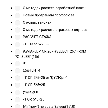
О методах расчета заработной платы
Новые программы профсоюза
О новых законах
О методах расчета страховых случаев
РАССЧЕТ СТАЖА
-1" OR 5*5=25 --
8gMBbiuDx' OR 267=(SELECT 267 FROM
PG_SLEEP(15))--
8'"
@@TgHT4
-1' OR 5*5=25 or '8jYZlKje'='
-1' OR 5*5=25 --
@@sjgE8
-1 OR 5*5=25
6*if(now()=sysdate(),sleep(15),0)