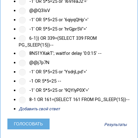
-1' OR 5*5=25 or 'I6VreaJ2'='
@@Q3IsV
-1' OR 5*5=25 or '6qiyqQHp'='
-1' OR 5*5=25 or 'hrGjpr5V'='
6-1)) OR 339=(SELECT 339 FROM
PG_SLEEP(15))--
8N51YXakT'; waitfor delay '0:0:15' --
@@j7p7N
-1' OR 5*5=25 or 'YsdrjLpd'='
-1 OR 5*5=25 --
-1' OR 5*5=25 or '9QYIyP0X'='
8-1 OR 161=(SELECT 161 FROM PG_SLEEP(15))--
Добавить свой ответ
Результаты