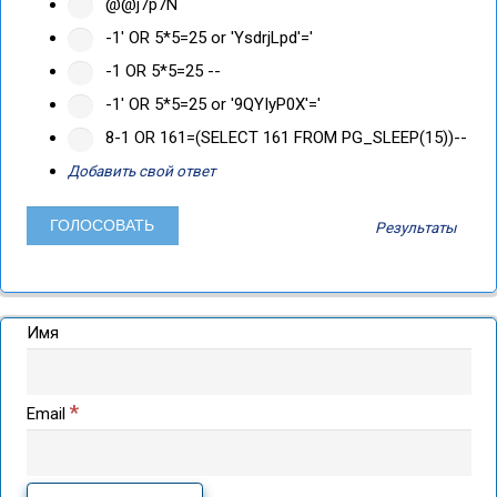
@@j7p7N
-1' OR 5*5=25 or 'YsdrjLpd'='
-1 OR 5*5=25 --
-1' OR 5*5=25 or '9QYIyP0X'='
8-1 OR 161=(SELECT 161 FROM PG_SLEEP(15))--
Добавить свой ответ
Результаты
Имя
*
Email